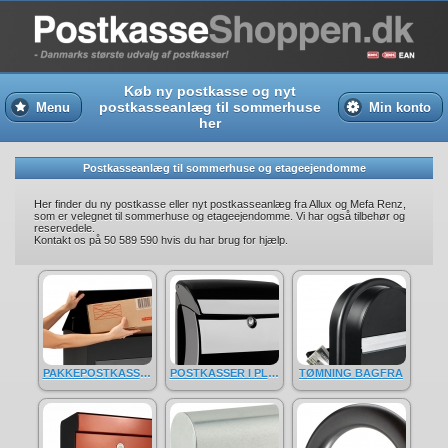
Køb ny postkasse og nyt
postkasseanlæg til sommerhuse
Menu
Min konto
her
Postkasseanlæg til sommerhuse og etageejendomme
Her finder du ny postkasse eller nyt postkasseanlæg fra Allux og Mefa Renz,
som er velegnet til sommerhuse og etageejendomme. Vi har også tilbehør og
reservedele.
Kontakt os på 50 589 590 hvis du har brug for hjælp.
PAKKEPOSTKASSER
POSTKASSER I PLASTIK
TØMNING BAGFRA