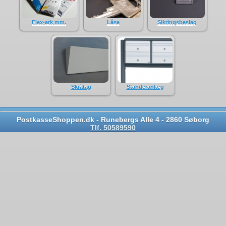
Flex-ark mm.
Låse
Sikringsbeslag
Skråtag
Standeranlæg
PostkasseShoppen.dk - Runebergs Alle 4 - 2860 Søborg
Tlf. 50589590