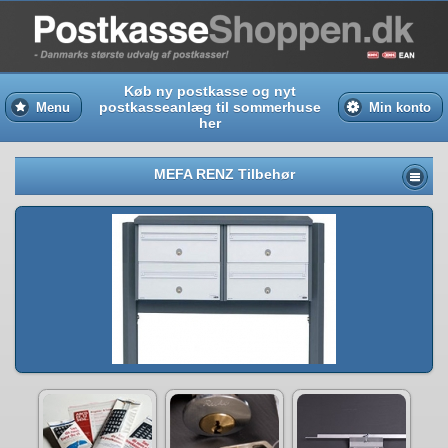
Køb ny postkasse og nyt
postkasseanlæg til sommerhuse
Menu
Min konto
her
MEFA RENZ Tilbehør