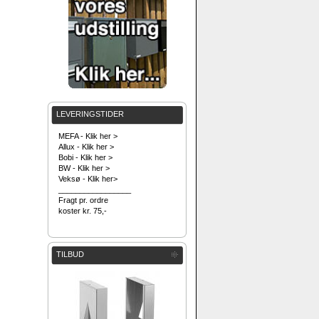
LEVERINGSTIDER
MEFA - Klik her >
Allux - Klik her >
Bobi - Klik her >
BW - Klik her >
Veksø - Klik her>
_________________
Fragt pr. ordre
koster kr. 75,-
TILBUD