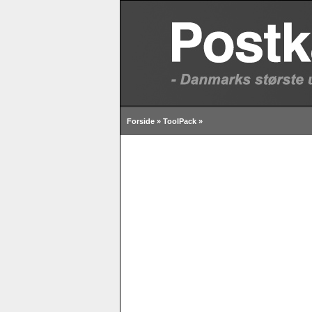
Forside
»
ToolPack
»