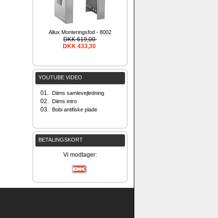
Allux Monteringsfod - 8002
DKK 619,00
DKK 433,30
YOUTUBE VIDEO
01.
Diims samlevejledning
02.
Diims intro
03.
Bobi antifiske plade
BETALINGSKORT
Vi modtager: