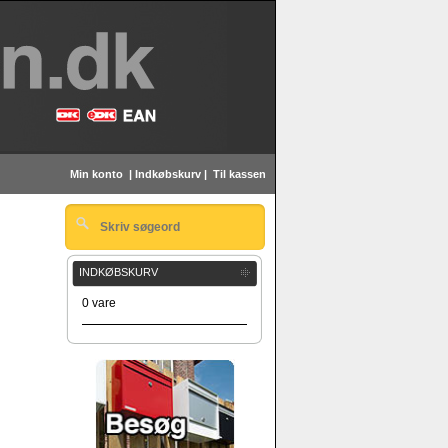
Min konto
|
Indkøbskurv
|
Til kassen
INDKØBSKURV
0 vare