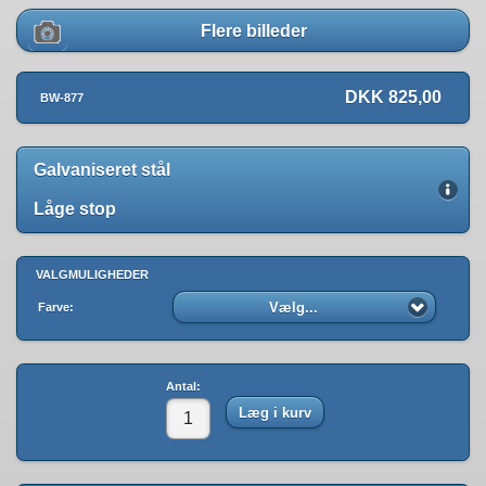
Flere billeder
DKK 825,00
BW-877
Galvaniseret stål
Låge stop
VALGMULIGHEDER
Vælg...
Farve:
Antal:
Læg i kurv