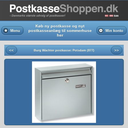
Køb ny postkasse og nyt
postkasseanlæg til sommerhuse
Menu
Min konto
her
<<
>>
Burg Wächter postkasse: Potsdam (877)