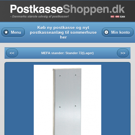
Køb ny postkasse og nyt
postkasseanlæg til sommerhuse
Menu
Min konto
her
<<
>>
MEFA stander: Stander 72(Lager)