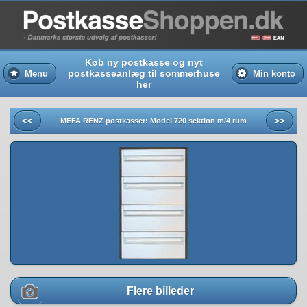
Køb ny postkasse og nyt
postkasseanlæg til sommerhuse
Menu
Min konto
her
<<
>>
MEFA RENZ postkasser: Model 720 sektion m/4 rum
Flere billeder