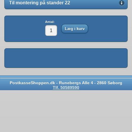
Til montering på stander 22
Antal:
Læg i kurv
PostkasseShoppen.dk - Runebergs Alle 4 - 2860 Søborg
Tlf. 50589590