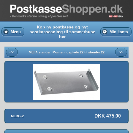
Køb ny postkasse og nyt
postkasseanlæg til sommerhuse
Menu
Min konto
her
<<
>>
MEFA stander: Monteringsplade 22 til stander 22
DKK 475,00
MEBG-2