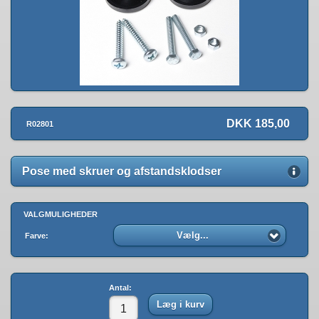
DKK 185,00
R02801
Pose med skruer og afstandsklodser
VALGMULIGHEDER
Vælg...
Farve:
Antal:
Læg i kurv