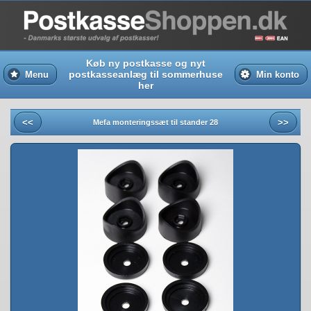
Køb ny postkasse og nyt
postkasseanlæg til sommerhuse
Menu
Min konto
her
<<
>>
Mefa monteringssæt til stander 28