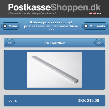
Køb ny postkasse og nyt
postkasseanlæg til sommerhuse
Menu
Min konto
her
<<
>>
Allux tværstiver
DKK 215,00
JU-TS