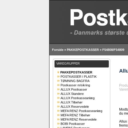
Forside
»
PAKKEPOSTKASSER
»
F54808/F54809
VAREGRUPPER
All
PAKKEPOSTKASSER
POSTKASSER I PLASTIK
TØMNING BAGFRA
Postkasser m/sikring
Produ
Varen
ALLUX Postkasser
ALLUX Standere
ALLUX Postkasseanlæg
ALLUX Tilbehør
ALLUX Reservedele
Modta
MEFA RENZ Postkasseanlæg
du me
MEFA RENZ Tilbehør
MEFA RENZ Reservedele
Allux
BOBI Postkasser
fremst