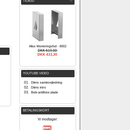
TILBUD
Allux Monteringsfod - 8002
DKK 619,00
DKK 433,30
YOUTUBE VIDEO
01.
Diims samlevejledning
02.
Diims intro
03.
Bobi antifiske plade
BETALINGSKORT
Vi modtager: