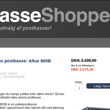
DKK 3.199,00
ux postkasse: Allux 800B
Her & nu tilbudspris
DKK 2.575,00
cent:
Juliana
r.:
F54808/F54809
Antal:
Læg i kurv
ger du mange pakker elelr større breve? Så kan
dfordel købe denne postkasse.
 800B er en pakkepostkasse
illet i galvaniseret eller lakeret stål med tømning