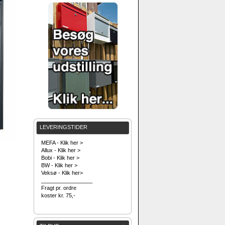
LEVERINGSTIDER
MEFA - Klik her >
Allux - Klik her >
Bobi - Klik her >
BW - Klik her >
Veksø - Klik her>
_________________
Fragt pr. ordre
koster kr. 75,-