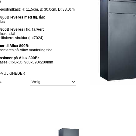
a
postindkast: H: 11,5cm, B: 30,0cm, D: 33,0cm
 800B leveres med flg. lås:
 lås
 800B leveres i flg. farver:
keret stål
itlakeret struktur (ral7024)
hør til Allux 800B:
onteres på Allux monteringsfod
sioner på Allux 800B:
kasse (HxBxD): 960x390x280mm
GMULIGHEDER
e: