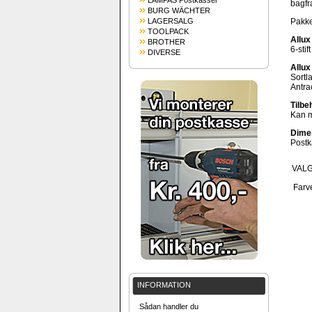
LAMPAS Postkasser
bagfr
BURG WÄCHTER
LAGERSALG
Pakke
TOOLPACK
Allux
BROTHER
6-stift
DIVERSE
Allux
Sortla
Antrac
Tilbe
Kan m
Dimen
Post
VAL
Farv
INFORMATION
Sådan handler du